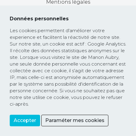
Mentions légales
Données personnelles
BILLETS D'HUMEUR
Les cookies permettent d'améliorer votre
experience et facilitent la réactivité de notre site.
3 juillet 2026
Sur notre site, un cookie est actif : Google Analytics.
Comment l'extrême droite utilise le
Il récolte des données statistiques anonymes sur le
cyberharcèlement pour faire taire ses
site. Lorsque vous visitez le site de Manon Aubry,
opposants
une seule donnée personnelle vous concernant est
collectée avec ce cookie, il s'agit de votre adresse
25 avril 2026
IP, mais celle-ci est anonymisée automatiquement
Un mini-Trump va revenir au pouvoir en
par le système sans possibilité d'identification de la
Europe et personne n’en parle !
personne concernée. Si vous ne souhaitez pas que
notre site utilise ce cookie, vous pouvez le refuser
3 décembre 2025
ci-après.
Bardella s'attaque aux personnes en situation
de handicap !
Accepter
Paraméter mes cookies
Partager