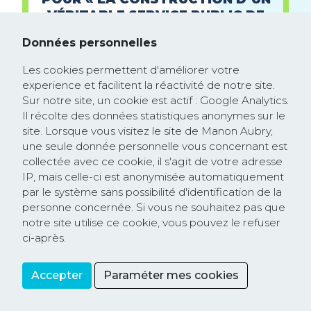
VÉRITABLE SERVICE PUBLIC DE
L’ÉNERGIE SOUS CONTRÔLE
Données personnelles
CITOYEN »
Les cookies permettent d'améliorer votre
experience et facilitent la réactivité de notre site.
Sur notre site, un cookie est actif : Google Analytics.
Il récolte des données statistiques anonymes sur le
site. Lorsque vous visitez le site de Manon Aubry,
une seule donnée personnelle vous concernant est
collectée avec ce cookie, il s'agit de votre adresse
LE HUFF
IP, mais celle-ci est anonymisée automatiquement
6 mai 2021
par le système sans possibilité d'identification de la
personne concernée. Si vous ne souhaitez pas que
POUR LES JEUNES, TAXONS LES
notre site utilise ce cookie, vous pouvez le refuser
PROFITEURS DE CRISE!
ci-après.
Accepter
Paraméter mes cookies
Partager