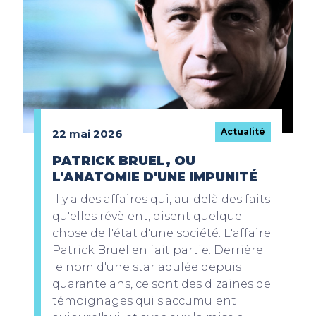
Actualité
22 mai 2026
PATRICK BRUEL, OU
L'ANATOMIE D'UNE IMPUNITÉ
Il y a des affaires qui, au-delà des faits
qu'elles révèlent, disent quelque
chose de l'état d'une société. L'affaire
Patrick Bruel en fait partie. Derrière
le nom d'une star adulée depuis
quarante ans, ce sont des dizaines de
témoignages qui s'accumulent