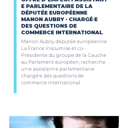
E PARLEMENTAIRE DE LA
DÉPUTÉE EUROPÉENNE
MANON AUBRY - CHARGÉ⸱E
DES QUESTIONS DE
COMMERCE INTERNATIONAL
Manon Aubry, députée européenne
La France Insoumise et co-
Présidente du groupe de la Gauche
au Parlement européen, recherche
un⸱e assistant⸱e parlementaire
chargé⸱e des questions de
commerce international.