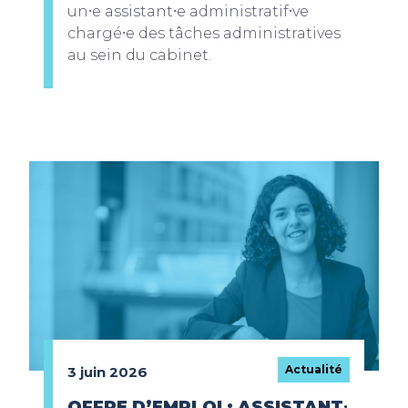
un⸱e assistant⸱e administratif⸱ve
chargé⸱e des tâches administratives
au sein du cabinet.
Actualité
3 juin 2026
OFFRE D’EMPLOI : ASSISTANT⸱