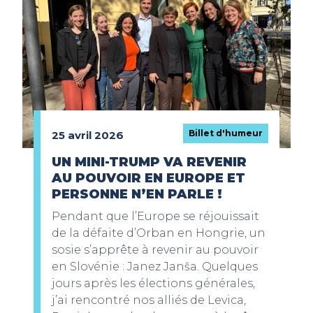
Billet d'humeur
25 avril 2026
UN MINI-TRUMP VA REVENIR
AU POUVOIR EN EUROPE ET
PERSONNE N’EN PARLE !
Pendant que l’Europe se réjouissait
de la défaite d’Orban en Hongrie, un
sosie s’apprête à revenir au pouvoir
en Slovénie : Janez Janša. Quelques
jours après les élections générales,
j’ai rencontré nos alliés de Levica,