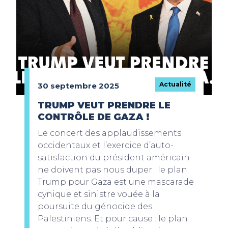
Actualité
30 septembre 2025
TRUMP VEUT PRENDRE LE
CONTRÔLE DE GAZA !
Le concert des applaudissements
occidentaux et l’exercice d’auto-
satisfaction du président américain
ne doivent pas nous duper : le plan
Trump pour Gaza est une mascarade
cynique et sinistre vouée à la
poursuite du génocide des
Palestiniens. Et pour cause : le plan