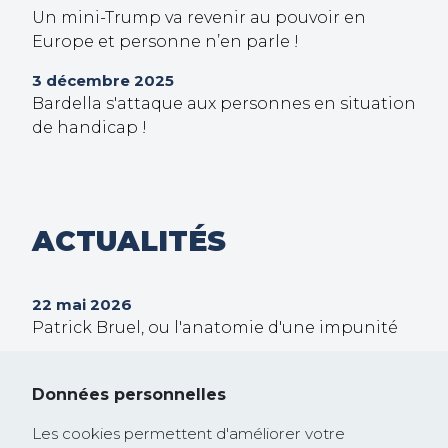
Un mini-Trump va revenir au pouvoir en
Europe et personne n’en parle !
3 décembre 2025
Bardella s'attaque aux personnes en situation
de handicap !
ACTUALITÉS
22 mai 2026
Patrick Bruel, ou l'anatomie d'une impunité
30 septembre 2025
Trump veut prendre le contrôle de Gaza !
Données personnelles
26 février 2025
Les cookies permettent d'améliorer votre