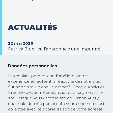
ACTUALITÉS
22 mai 2026
Patrick Bruel, ou l'anatomie d'une impunité
30 septembre 2025
Trump veut prendre le contrôle de Gaza !
Données personnelles
26 février 2025
Les cookies permettent d'améliorer votre
Communiqué de presse : la Commission
experience et facilitent la réactivité de notre site.
européenne rejoint la course à la
Sur notre site, un cookie est actif : Google Analytics.
dérégulation lancée par les Etats-Unis et
Il récolte des données statistiques anonymes sur le
site. Lorsque vous visitez le site de Manon Aubry,
saccage les textes protégeant les droits
une seule donnée personnelle vous concernant est
humains et l’environnement
collectée avec ce cookie, il s'agit de votre adresse