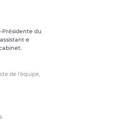
-Présidente du
ssistant⸱e
cabinet.
ste de l’équipe,
s