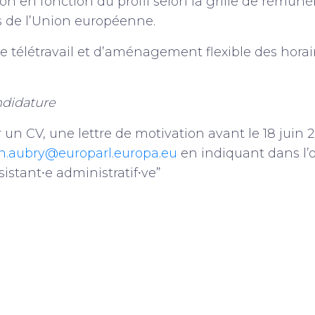
n en fonction du profil selon la grille de rémuné
s de l’Union européenne.
de télétravail et d’aménagement flexible des hora
ndidature
r un CV, une lettre de motivation avant le 18 juin 2
.aubry@europarl.europa.eu
en indiquant dans l’o
istant⸱e administratif⸱ve”