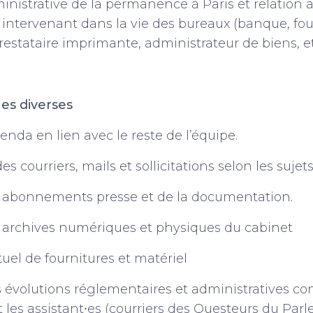
nistrative de la permanence à Paris et relation a
s intervenant dans la vie des bureaux (banque, fo
restataire imprimante, administrateur de biens, et
es diverses
genda en lien avec le reste de l’équipe.
s courriers, mails et sollicitations selon les sujets
 abonnements presse et de la documentation.
 archives numériques et physiques du cabinet
uel de fournitures et matériel
es évolutions réglementaires et administratives co
 les assistant⸱es (courriers des Questeurs du Parl