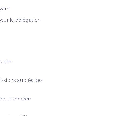
ayant
pour la délégation
utée :
missions auprès des
ement européen