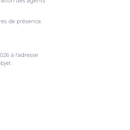
ration des agents
ires de présence.
026 à l'adresse
bjet :