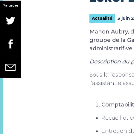
Partager
3 juin
Actualité
Manon Aubry, d
groupe de la G
administratif⸱v
Description du 
Sous la responsab
l’assistant⸱e ass
Comptabili
Recueil et 
Entretien du