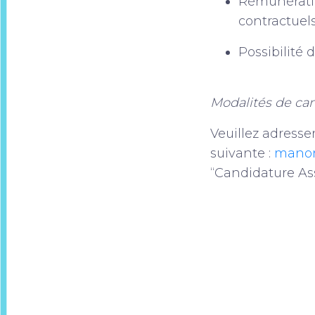
Rémunératio
contractuel
Possibilité 
Modalités de ca
Veuillez adresse
suivante :
manon
“Candidature Ass