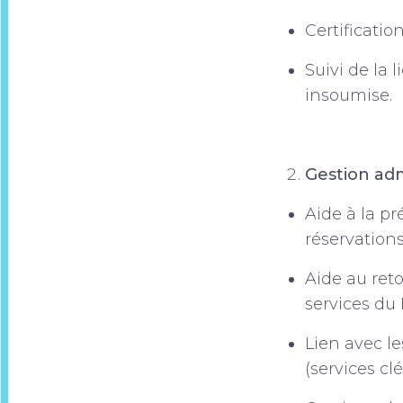
Certificatio
Suivi de la 
insoumise.
Gestion adm
Aide à la p
réservations
Aide au ret
services du
Lien avec l
(services cl