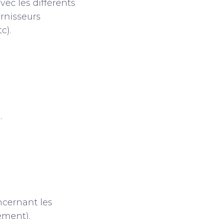
vec les différents
urnisseurs
c).
.
ncernant les
ement).