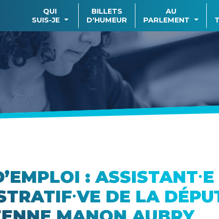
QUI
BILLETS
AU
SUIS-JE
D'HUMEUR
PARLEMENT
’EMPLOI : ASSISTANT⸱E
STRATIF⸱VE DE LA DÉPU
ÉENNE MANON AUBRY