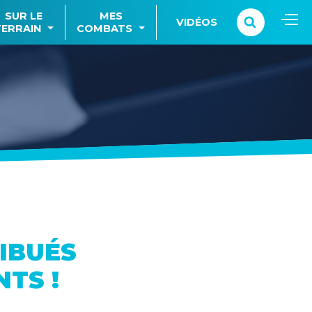
SUR LE
MES
VIDÉOS
TERRAIN
COMBATS
IBUÉS
TS !