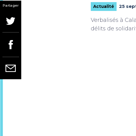
Partager
25 se
Actualité
Verbalisés à Cal
délits de solidari