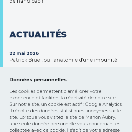
de handicap !
ACTUALITÉS
22 mai 2026
Patrick Bruel, ou l'anatomie d'une impunité
30 septembre 2025
Trump veut prendre le contrôle de Gaza !
Données personnelles
26 février 2025
Les cookies permettent d'améliorer votre
Communiqué de presse : la Commission
experience et facilitent la réactivité de notre site.
européenne rejoint la course à la
Sur notre site, un cookie est actif : Google Analytics.
Il récolte des données statistiques anonymes sur le
dérégulation lancée par les Etats-Unis et
site. Lorsque vous visitez le site de Manon Aubry,
saccage les textes protégeant les droits
une seule donnée personnelle vous concernant est
humains et l’environnement
collectée avec ce cookie, il s'agit de votre adresse