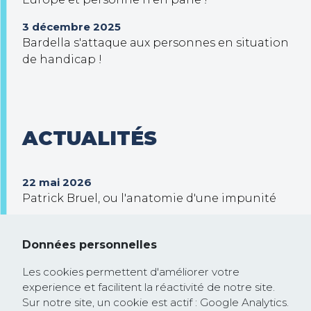
3 décembre 2025
Bardella s'attaque aux personnes en situation
de handicap !
ACTUALITÉS
22 mai 2026
Patrick Bruel, ou l'anatomie d'une impunité
30 septembre 2025
Trump veut prendre le contrôle de Gaza !
Données personnelles
26 février 2025
Les cookies permettent d'améliorer votre
Communiqué de presse : la Commission
experience et facilitent la réactivité de notre site.
européenne rejoint la course à la
Sur notre site, un cookie est actif : Google Analytics.