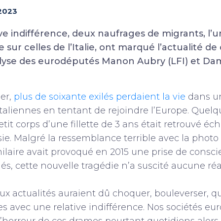
2023
ve indifférence, deux naufrages de migrants, l’u
re sur celles de l’Italie, ont marqué l’actualité d
alyse des eurodéputés Manon Aubry (LFI) et D
er,
plus de soixante exilés perdaient la vie
dans u
italiennes en tentant de rejoindre l’Europe. Que
tit corps d’une fillette de 3 ans était retrouvé éc
sie. Malgré la ressemblance terrible avec la photo
ilaire avait provoqué en 2015 une prise de consc
giés, cette nouvelle tragédie n’a suscité aucune ré
ux actualités auraient dû choquer, bouleverser, qu
ies avec une relative indifférence. Nos sociétés e