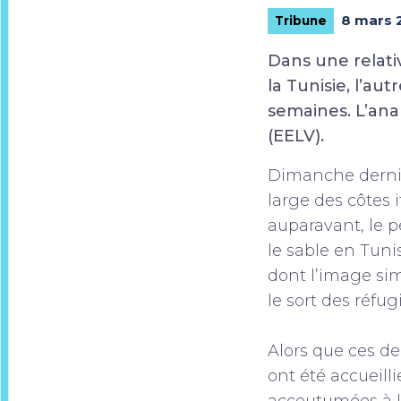
8 mars 
Tribune
Dans une relati
la Tunisie, l’aut
semaines. L’an
(EELV).
Dimanche derni
large des côtes 
auparavant, le pe
le sable en Tuni
dont l’image sim
le sort des réfu
Alors que ces de
ont été accueill