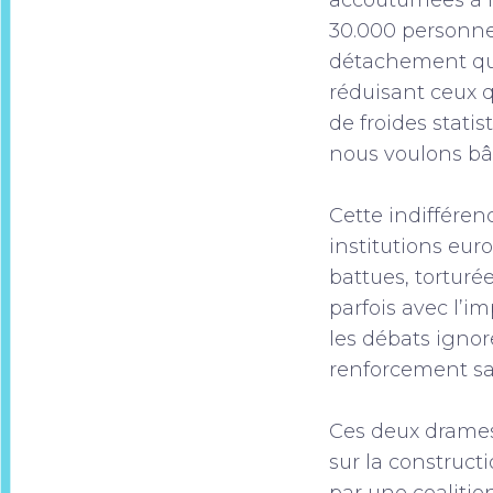
accoutumées à l
30.000 personne
détachement qui
réduisant ceux q
de froides stati
nous voulons bât
Cette indifféren
institutions eur
battues, torturé
parfois avec l’i
les débats ignore
renforcement san
Ces deux drames
sur la constructi