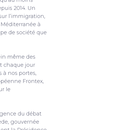
 qu’au moins
epuis 2014. Un
ur l’immigration,
a Méditerranée à
ype de société que
 sein même des
nt chaque jour
 à nos portes,
ropéenne Frontex,
ur le
rgence du débat
Suède, gouvernée