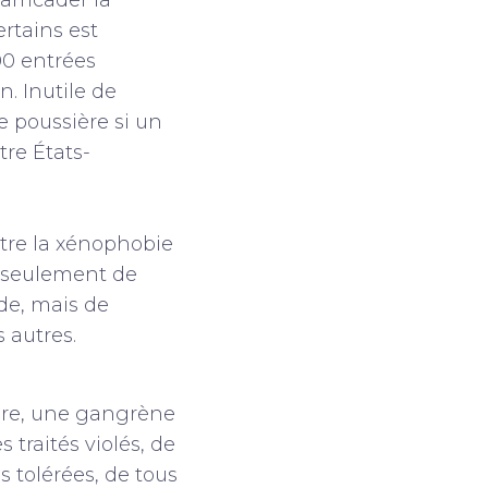
arricader la
ertains est
00 entrées
n. Inutile de
ne poussière si un
tre États-
ntre la xénophobie
s seulement de
de, mais de
s autres.
père, une gangrène
s traités violés, de
 tolérées, de tous