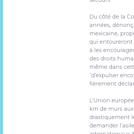
secourir.
Du côté de la C
années, dénonça
mexicaine, prop
qui entoureront 
à les encourager 
des droits humai
même dans cette 
“d’expulser enco
fièrement déclar
L’Union européen
km de murs aux f
drastiquement le
demander l’asil