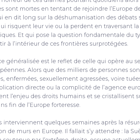
’horreur de ces drames pourtant quotidiens alors
s sont mortes en tentant de rejoindre l’Europe d
 en dit long sur la déshumanisation des débats s
ui risquent leur vie ou la perdent en traversant l
stiques. Et qui pose la question fondamentale du t
ir à l’intérieur de ces frontières surprotégées.
ce généralisée est le reflet de celle qui opère au
opéennes. Alors que des milliers de personnes so
es, enfermées, sexuellement agressées, voire tuées
mplication directe ou la complicité de l’agence eu
nt l’enjeu des droits humains et se cristallisent s
s fin de l’Europe forteresse.
 interviennent quelques semaines après la résu
on de murs en Europe. Il fallait s’y attendre : la 