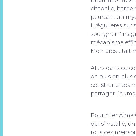
internationaux. 
citadelle, barbe
pourtant un myt
irrégulières sur 
souligner l’insi
mécanisme effica
Membres était m
Alors dans ce co
de plus en plus 
construire des 
partager l’human
Pour citer Aimé 
qui s’installe, u
tous ces mensong