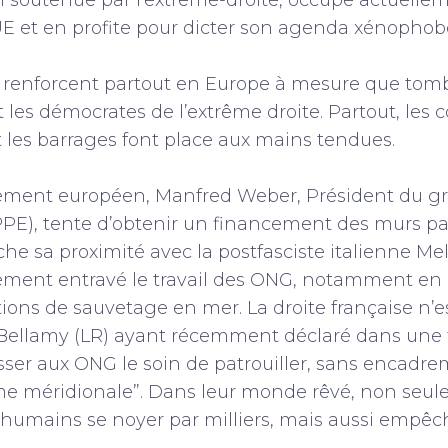
n soutenue par l’extrême-droite, occupe actuelle
UE et en profite pour dicter son agenda xénophob
e renforcent partout en Europe à mesure que tomb
 les démocrates de l’extrême droite. Partout, les 
 les barrages font place aux mains tendues.
ement européen, Manfred Weber, Président du g
PPE), tente d’obtenir un financement des murs pa
che sa proximité avec la postfasciste italienne Melo
ement entravé le travail des ONG, notamment en l
ons de sauvetage en mer. La droite française n’es
Bellamy (LR) ayant récemment déclaré dans une tr
isser aux ONG le soin de patrouiller, sans encadre
me méridionale”. Dans leur monde rêvé, non seule
s humains se noyer par milliers, mais aussi empêc