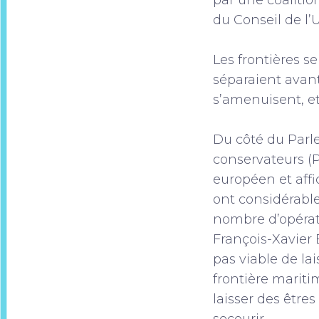
par une coalitio
du Conseil de l’
Les frontières s
séparaient avant
s’amenuisent, et
Du côté du Parl
conservateurs (
européen et affi
ont considérabl
nombre d’opérati
François-Xavier 
pas viable de la
frontière mariti
laisser des être