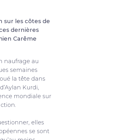
n sur les côtes de
e ces dernières
amien Carême
n naufrage au
lques semaines
houé la tête dans
 d’Aylan Kurdi,
ience mondiale sur
action.
estionner, elles
uropéennes se sont