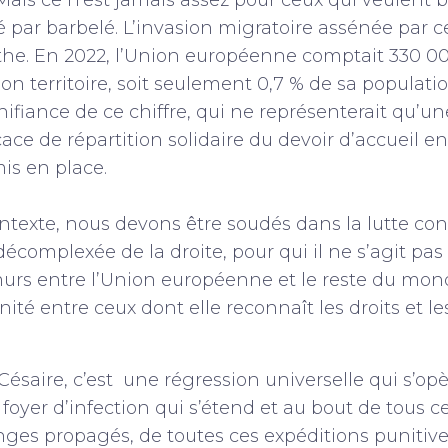
Mais ce n’est jamais assez pour ceux qui veulent b
lé par barbelé. L’invasion migratoire assénée par c
he. En 2022, l’Union européenne comptait 330 0
son territoire, soit seulement 0,7 % de sa populatio
gnifiance de ce chiffre, qui ne représenterait qu’u
ce de répartition solidaire du devoir d’accueil en
is en place.
ntexte, nous devons être soudés dans la lutte co
décomplexée de la droite, pour qui il ne s’agit pa
murs entre l’Union européenne et le reste du mon
ité entre ceux dont elle reconnaît les droits et le
Césaire, c’est une régression universelle qui s’o
n foyer d’infection qui s’étend et au bout de tous ce
es propagés, de toutes ces expéditions punitives