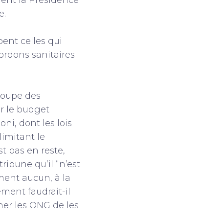
ment la Présidence
e.
ent celles qui
cordons sanitaires
roupe des
r le budget
ni, dont les lois
imitant le
t pas en reste,
ibune qu’il “n’est
ment aucun, à la
ment faudrait-il
her les ONG de les