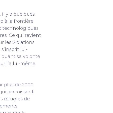
il y a quelques
 à la frontière
t technologiques
es. Ce qui revient
r les violations
’inscrit lui-
diquant sa volonté
eur l’a lui-même
ar plus de 2000
qui accroissent
s réfugiés de
agements