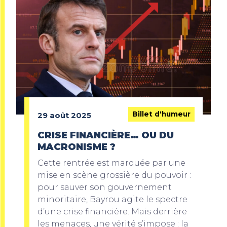
Billet d'humeur
29 août 2025
CRISE FINANCIÈRE… OU DU
MACRONISME ?
Cette rentrée est marquée par une
mise en scène grossière du pouvoir :
pour sauver son gouvernement
minoritaire, Bayrou agite le spectre
d’une crise financière. Mais derrière
les menaces, une vérité s’impose : la