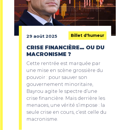
Billet d'humeur
29 août 2025
CRISE FINANCIÈRE… OU DU
MACRONISME ?
Cette rentrée est marquée par
une mise en scène grossière du
pouvoir : pour sauver son
gouvernement minoritaire,
Bayrou agite le spectre d’une
crise financière. Mais derrière les
menaces, une vérité s’impose : la
seule crise en cours, c’est celle du
macronisme.