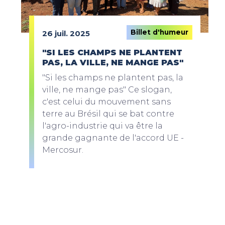
Billet d'humeur
26 juil. 2025
"SI LES CHAMPS NE PLANTENT
PAS, LA VILLE, NE MANGE PAS"
"Si les champs ne plantent pas, la
ville, ne mange pas" Ce slogan,
c'est celui du mouvement sans
terre au Brésil qui se bat contre
l'agro-industrie qui va être la
grande gagnante de l'accord UE -
Mercosur.