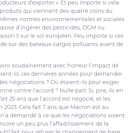
ducteurs d’exporter ». Et peu importe si cela
roduits qui viennent des quatre coins du
 mêmes normes environnementales et sociales
ppose d’ingérer des pesticides, OGM ou
aison !) sur le sol européen. Peu importe si ces
onde sur des bateaux-cargos polluants avant de
vrir soudainement avec horreur l’impact de
taient-ils ces dernières années pour demander
es négociations ? Où étaient-ils pour exiger
e contre l’accord ? Nulle part. Si, pire, ils en
fait 25 ans que l’accord est négocié, et les
en 2023. Cela fait 7 ans que Macron est au
 il n’a demandé à ce que les négociations soient
encore un peu plus l’affaiblissement de la
-t'il fait pour refuser le changement de base