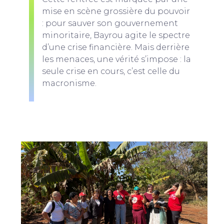
mise en scène grossière du pouvoir
: pour sauver son gouvernement
minoritaire, Bayrou agite le spectre
d’une crise financière. Mais derrière
les menaces, une vérité s’impose : la
seule crise en cours, c’est celle du
macronisme.