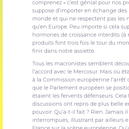
comprenez « c’est génial pour nos pro
suppose d’importer en échange des p
monde et qui ne respectent pas les
qu’en Europe. Peu importe si cela su
hormones de croissance interdits (à r
produits font trois fois le tour du m
finir dans notre assiette.
Tous les macronistes semblent décou
l’accord avec le Mercosur. Mais où é
à la Commission européenne l’arrêt d
que le Parlement européen se positionn
étaient les fervents défenseurs. Cela 
discussions ont repris de plus belle 
pouvoir. Qu’a-t-il fait ? Rien. Jamais
interrompues, illustrant par ailleurs 
France sur la scène européenne. Qu’a