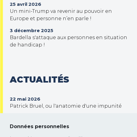
25 avril 2026
Un mini-Trump va revenir au pouvoir en
Europe et personne n’en parle !
3 décembre 2025
Bardella s'attaque aux personnes en situation
de handicap !
ACTUALITÉS
22 mai 2026
Patrick Bruel, ou l'anatomie d'une impunité
30 septembre 2025
Trump veut prendre le contrôle de Gaza !
Données personnelles
26 février 2025