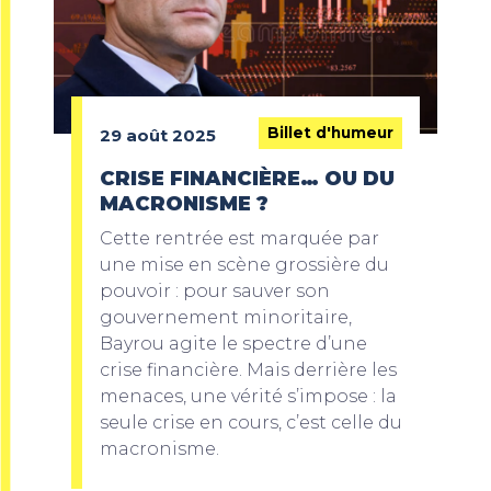
Billet d'humeur
29 août 2025
CRISE FINANCIÈRE… OU DU
MACRONISME ?
Cette rentrée est marquée par
une mise en scène grossière du
pouvoir : pour sauver son
gouvernement minoritaire,
Bayrou agite le spectre d’une
crise financière. Mais derrière les
menaces, une vérité s’impose : la
seule crise en cours, c’est celle du
macronisme.