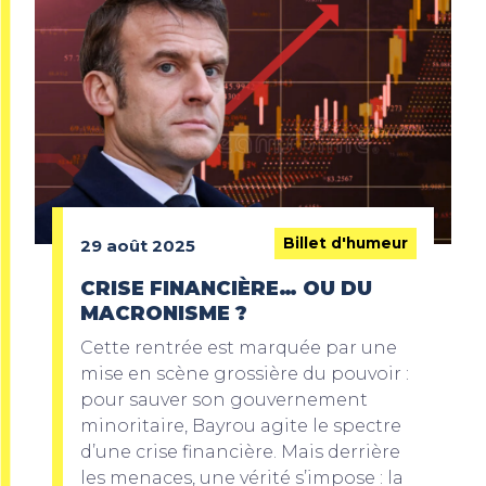
Billet d'humeur
29 août 2025
CRISE FINANCIÈRE… OU DU
MACRONISME ?
Cette rentrée est marquée par une
mise en scène grossière du pouvoir :
pour sauver son gouvernement
minoritaire, Bayrou agite le spectre
d’une crise financière. Mais derrière
les menaces, une vérité s’impose : la