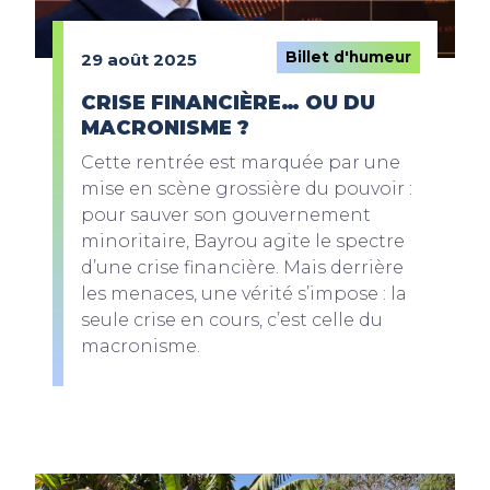
Billet d'humeur
29 août 2025
CRISE FINANCIÈRE… OU DU
MACRONISME ?
Cette rentrée est marquée par une
mise en scène grossière du pouvoir :
pour sauver son gouvernement
minoritaire, Bayrou agite le spectre
d’une crise financière. Mais derrière
les menaces, une vérité s’impose : la
seule crise en cours, c’est celle du
macronisme.