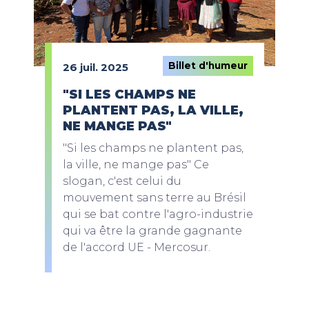
Billet d'humeur
26 juil. 2025
"SI LES CHAMPS NE
PLANTENT PAS, LA VILLE,
NE MANGE PAS"
"Si les champs ne plantent pas,
la ville, ne mange pas" Ce
slogan, c'est celui du
mouvement sans terre au Brésil
qui se bat contre l'agro-industrie
qui va être la grande gagnante
de l'accord UE - Mercosur.