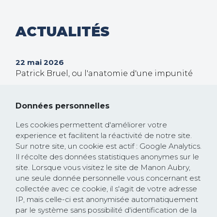
ACTUALITÉS
22 mai 2026
Patrick Bruel, ou l'anatomie d'une impunité
30 septembre 2025
Trump veut prendre le contrôle de Gaza !
Données personnelles
26 février 2025
Les cookies permettent d'améliorer votre
Communiqué de presse : la Commission
experience et facilitent la réactivité de notre site.
européenne rejoint la course à la
Sur notre site, un cookie est actif : Google Analytics.
dérégulation lancée par les Etats-Unis et
Il récolte des données statistiques anonymes sur le
site. Lorsque vous visitez le site de Manon Aubry,
saccage les textes protégeant les droits
une seule donnée personnelle vous concernant est
humains et l’environnement
collectée avec ce cookie, il s'agit de votre adresse
IP, mais celle-ci est anonymisée automatiquement
par le système sans possibilité d'identification de la