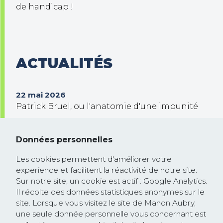
de handicap !
ACTUALITÉS
22 mai 2026
Patrick Bruel, ou l'anatomie d'une impunité
30 septembre 2025
Trump veut prendre le contrôle de Gaza !
Données personnelles
26 février 2025
Les cookies permettent d'améliorer votre
Communiqué de presse : la Commission
experience et facilitent la réactivité de notre site.
européenne rejoint la course à la
Sur notre site, un cookie est actif : Google Analytics.
dérégulation lancée par les Etats-Unis et
Il récolte des données statistiques anonymes sur le
site. Lorsque vous visitez le site de Manon Aubry,
saccage les textes protégeant les droits
une seule donnée personnelle vous concernant est
humains et l’environnement