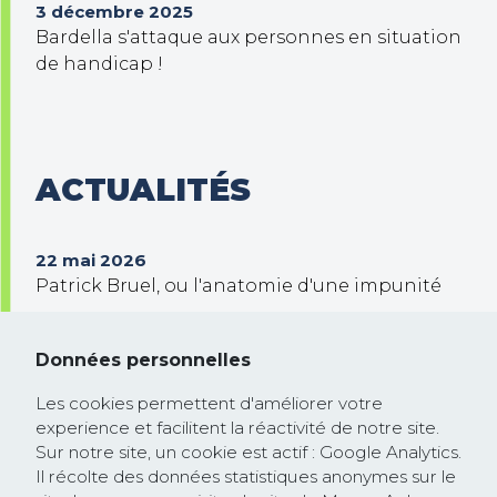
3 décembre 2025
Bardella s'attaque aux personnes en situation
de handicap !
ACTUALITÉS
22 mai 2026
Patrick Bruel, ou l'anatomie d'une impunité
30 septembre 2025
Trump veut prendre le contrôle de Gaza !
Données personnelles
26 février 2025
Les cookies permettent d'améliorer votre
Communiqué de presse : la Commission
experience et facilitent la réactivité de notre site.
européenne rejoint la course à la
Sur notre site, un cookie est actif : Google Analytics.
dérégulation lancée par les Etats-Unis et
Il récolte des données statistiques anonymes sur le