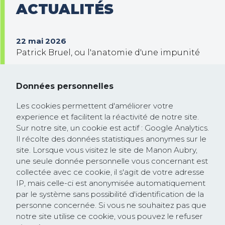
ACTUALITÉS
22 mai 2026
Patrick Bruel, ou l'anatomie d'une impunité
30 septembre 2025
Trump veut prendre le contrôle de Gaza !
Données personnelles
26 février 2025
Les cookies permettent d'améliorer votre
Communiqué de presse : la Commission
experience et facilitent la réactivité de notre site.
européenne rejoint la course à la
Sur notre site, un cookie est actif : Google Analytics.
dérégulation lancée par les Etats-Unis et
Il récolte des données statistiques anonymes sur le
site. Lorsque vous visitez le site de Manon Aubry,
saccage les textes protégeant les droits
une seule donnée personnelle vous concernant est
humains et l’environnement
collectée avec ce cookie, il s'agit de votre adresse
IP, mais celle-ci est anonymisée automatiquement
par le système sans possibilité d'identification de la
personne concernée. Si vous ne souhaitez pas que
notre site utilise ce cookie, vous pouvez le refuser