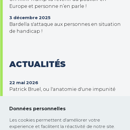
Europe et personne n’en parle !
3 décembre 2025
Bardella s'attaque aux personnes en situation
de handicap !
ACTUALITÉS
22 mai 2026
Patrick Bruel, ou l'anatomie d'une impunité
30 septembre 2025
Trump veut prendre le contrôle de Gaza !
Données personnelles
26 février 2025
Les cookies permettent d'améliorer votre
Communiqué de presse : la Commission
experience et facilitent la réactivité de notre site.