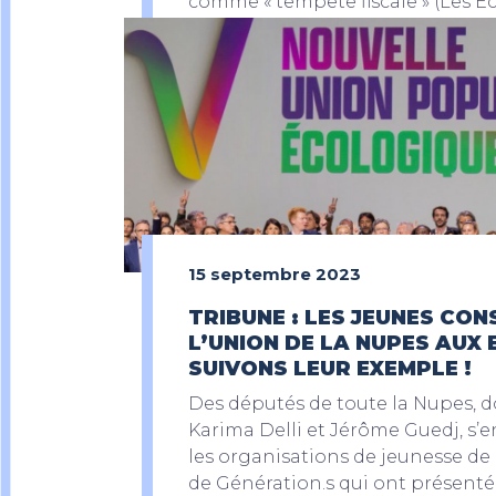
comme « tempête fiscale » (Les Echo
(Le Figaro), « foire aux taxes » (Le 
avant fiscale » (Les Echos).
15 septembre 2023
TRIBUNE : LES JEUNES CO
L’UNION DE LA NUPES AUX
SUIVONS LEUR EXEMPLE !
Des députés de toute la Nupes, 
Karima Delli et Jérôme Guedj, s’
les organisations de jeunesse de L
de Génération.s qui ont présenté