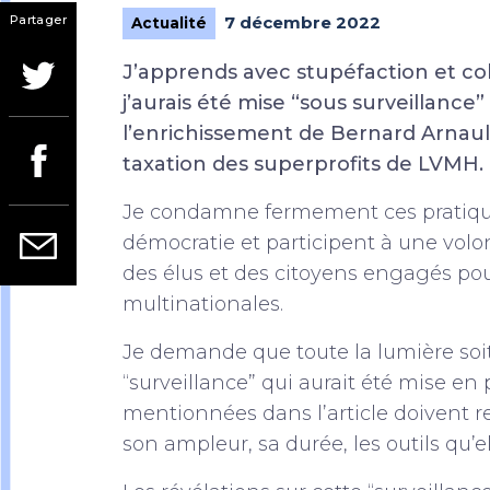
Partager
7 décembre 2022
Actualité
J’apprends avec stupéfaction et col
j’aurais été mise “sous surveillance
l’enrichissement de Bernard Arnault
taxation des superprofits de LVMH.
Je condamne fermement ces pratiques
démocratie et participent à une volo
des élus et des citoyens engagés pour 
multinationales.
Je demande que toute la lumière soit 
“surveillance” qui aurait été mise en p
mentionnées dans l’article doivent 
son ampleur, sa durée, les outils qu’ell