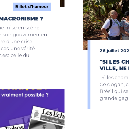
Billet d'humeur
 MACRONISME ?
ne mise en scène
ver son gouvernement
re d’une crise
ces, une vérité
26 juillet 20
c’est celle du
"SI LES 
VILLE, NE
"Si les cham
Ce slogan, c
Brésil qui se
grande gagn