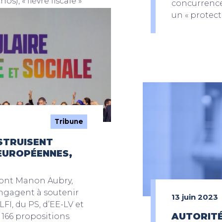
s), « fièvre fiscale »
concurrence
Parisien) ou « fuite en
un « protec
Tribune
NSTRUISENT
 EUROPÉENNES,
dont Manon Aubry,
engagent à soutenir
13 juin 2023
FI, du PS, d’EE-LV et
AUTORITÉ
 166 propositions