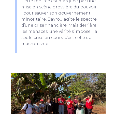
Cette rentrée est marquée par une
mise en scène grossière du pouvoir
: pour sauver son gouvernement
minoritaire, Bayrou agite le spectre
d’une crise financière. Mais derrière
les menaces, une vérité s’impose : la
seule crise en cours, c’est celle du
macronisme.