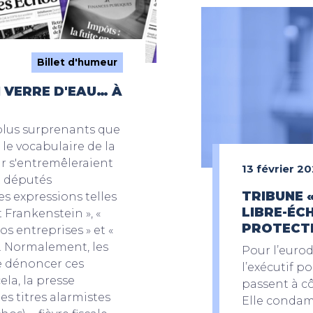
Billet d'humeur
 VERRE D'EAU… À
plus surprenants que
 le vocabulaire de la
eur s'entremêleraient
13 février 2
t députés
TRIBUNE 
es expressions telles
LIBRE-ÉC
t Frankenstein », «
PROTECTI
s entreprises » et «
». Normalement, les
Pour l’euro
de dénoncer ces
l’exécutif p
ela, la presse
passent à cô
es titres alarmistes
Elle condam