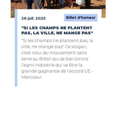
Billet d'humeur
26 juil. 2025
"SI LES CHAMPS NE PLANTENT
PAS, LA VILLE, NE MANGE PAS"
"Si les champs ne plantent pas, la
ville, ne mange pas" Ce slogan,
c'est celui du mouvement sans
terre au Brésil qui se bat contre
l'agro-industrie qui va être la
grande gagnante de l'accord UE -
Mercosur.