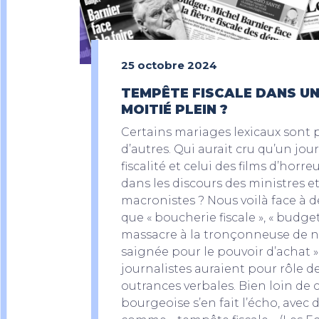
25 octobre 2024
TEMPÊTE FISCALE DANS UN
MOITIÉ PLEIN ?
Certains mariages lexicaux sont 
d’autres. Qui aurait cru qu’un jour
fiscalité et celui des films d’horr
dans les discours des ministres e
macronistes ? Nous voilà face à d
que « boucherie fiscale », « budge
massacre à la tronçonneuse de no
saignée pour le pouvoir d’achat 
journalistes auraient pour rôle 
outrances verbales. Bien loin de c
bourgeoise s’en fait l’écho, avec d