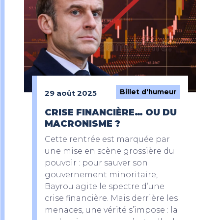
Billet d'humeur
29 août 2025
CRISE FINANCIÈRE… OU DU
MACRONISME ?
Cette rentrée est marquée par
une mise en scène grossière du
pouvoir : pour sauver son
gouvernement minoritaire,
Bayrou agite le spectre d’une
crise financière. Mais derrière les
menaces, une vérité s’impose : la