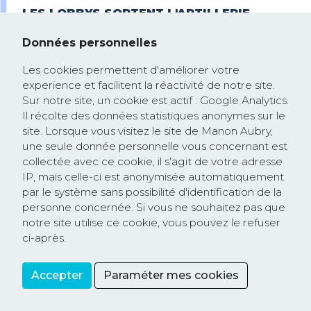
LES LOBBYS SORTENT L'ARTILLERIE
LOURDE POUR PROTÉGER L'IMPUNITÉ DES
MULTINATIONALES
Données personnelles
Les cookies permettent d'améliorer votre
experience et facilitent la réactivité de notre site.
Sur notre site, un cookie est actif : Google Analytics.
Il récolte des données statistiques anonymes sur le
site. Lorsque vous visitez le site de Manon Aubry,
une seule donnée personnelle vous concernant est
collectée avec ce cookie, il s'agit de votre adresse
IP, mais celle-ci est anonymisée automatiquement
par le système sans possibilité d'identification de la
personne concernée. Si vous ne souhaitez pas que
notre site utilise ce cookie, vous pouvez le refuser
ci-après.
RESTEZ
INFORMÉS
Accepter
Paraméter mes cookies
Partager